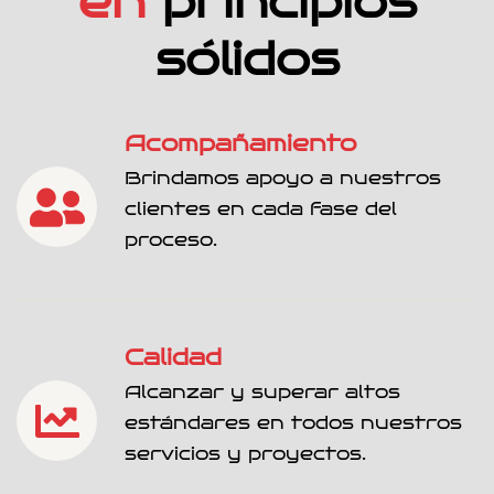
e
n
p
r
i
n
c
i
p
i
o
s
s
ó
l
i
d
o
s
Acompañamiento
Brindamos apoyo a nuestros
clientes en
cada fase del
proceso.
Calidad
Alcanzar y superar altos
estándares en todos nuestros
servicios y proyectos.