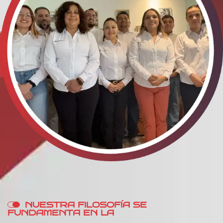
N
U
E
S
T
R
A
F
I
L
O
S
O
F
Í
A
S
E
F
U
N
D
A
M
E
N
T
A
E
N
L
A