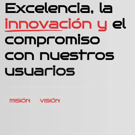
E
x
c
e
l
e
n
c
i
a
,
l
a
i
n
n
o
v
a
c
i
ó
n
y
e
l
c
o
m
p
r
o
m
i
s
o
c
o
n
n
u
e
s
t
r
o
s
u
s
u
a
r
i
o
s
MISIÓN
VISIÓN