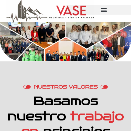
N
U
E
S
T
R
O
S
V
A
L
O
R
E
S
B
a
s
a
m
o
s
n
u
e
s
t
r
o
t
r
a
b
a
j
o