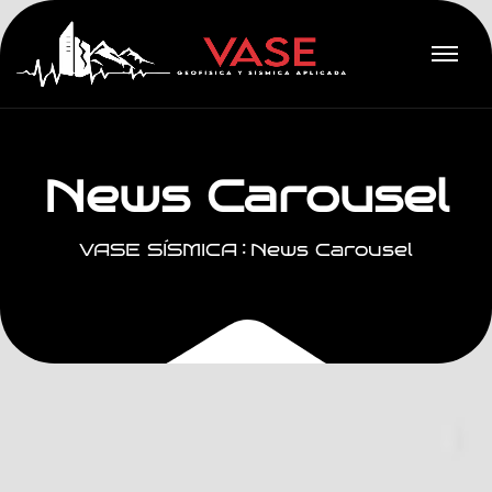
N
e
w
s
C
a
r
o
u
s
e
l
VASE SÍSMICA
News Carousel