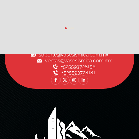
soporte@vasesismica.com.mx
ventas@vasesismica.com.mx
+525593728156
+525593728181